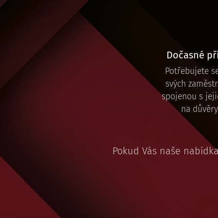
Dočasné př
Potřebujete s
svých zaměst
spojenou s jej
na důvěr
Pokud Vás naše nabídka 