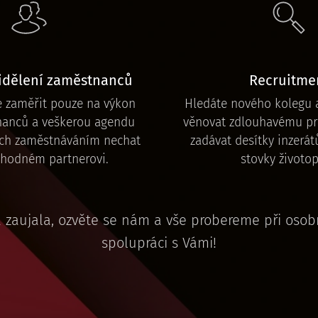
idělení zaměstnanců
Recruitme
e zaměřit pouze na výkon
Hledáte nového kolegu 
nanců a veškerou agendu
věnovat zdlouhavému pr
ich zaměstnáváním nechat
zadávat desítky inzerát
yhodném partnerovi.
stovky životop
zaujala, ozvěte se nám a vše probereme při osob
spolupráci s Vámi!