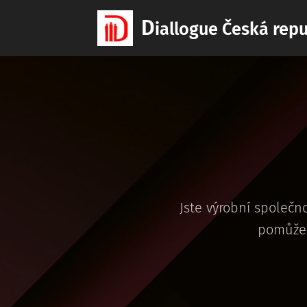
D
iallogue Česká repu
Jste výrobní společn
pomůžem