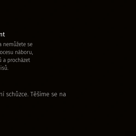
nt
a nemůžete se
ocesu náboru,
ů a procházet
isů.
ní schůzce. Těšíme se na