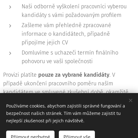
Naši odborně vyškolení pracovníci vyberou
kandidáty s vámi požadovaným profilem
Zašleme vám přehledně zpracované
informace o kandidátech, případně
připojíme jejich CV
Domluvíme s uchazeči termín finálního
pohovoru ve vaší společnosti
Provizi platíte
pouze za vybrané kandidáty
. V
případě ukončení pracovního poměru naším
kandidátem ve smluvené zkušební době, okamžitě
jej nahradíme jiným, případně vrátíme provizi.
Používáme cookies, abychom zajistili správné fungování a
bezpečnost našich stránek. Tím vám můžeme zajistit tu
nejlepší zkušenost při jejich návštěvě.
© 2017 Diallogue Česká republika a.s. Rybná 716/24 , Praha, 110 00
Přijmout nezbytné
Přijmout vše