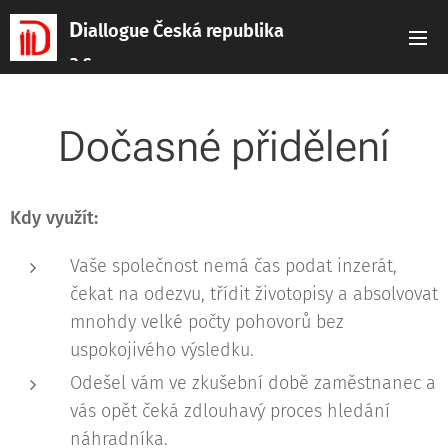
D
iallogue Česká republika
a.s.
Dočasné přidělení
Kdy využít:
Vaše společnost nemá čas podat inzerát,
čekat na odezvu, třídit životopisy a absolvovat
mnohdy velké počty pohovorů bez
uspokojivého výsledku.
Odešel vám ve zkušební době zaměstnanec a
vás opět čeká zdlouhavý proces hledání
náhradníka.