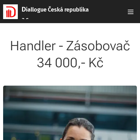
D
iallogue Česká republika
a.s.
Handler - Zásobovač
34 000,- Kč